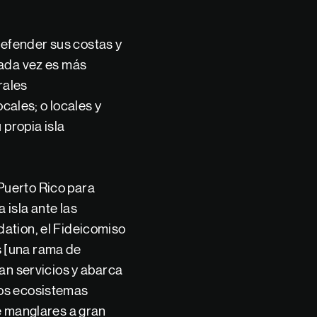
 defender sus costas y
cada vez es más
rales
ales; o locales y
 propia isla
Puerto Rico para
 isla ante las
dation, el Fideicomiso
s [una rama de
tan servicios y abarca
los ecosistemas
de manglares a gran