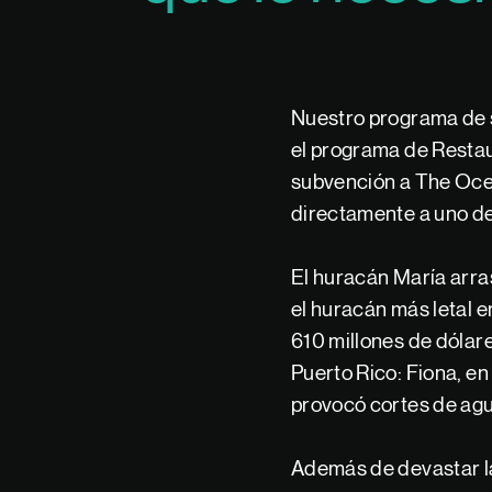
Nuestro programa de s
el programa de Restau
subvención a The Oce
directamente a uno de
El huracán María arra
el huracán más letal e
610 millones de dólar
Puerto Rico: Fiona, en
provocó cortes de agua 
Además de devastar la 