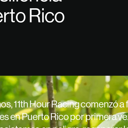
rto Rico
os, 11th Hour Racing comenzó a 
s en Puerto Rico por primera ve