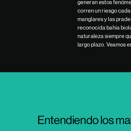
generan estos fenómen
corren un riesgo cada
manglares y las prade
reconocida bahía biol
naturaleza siempre qu
largo plazo. Veamos e
Entendiendo los ma