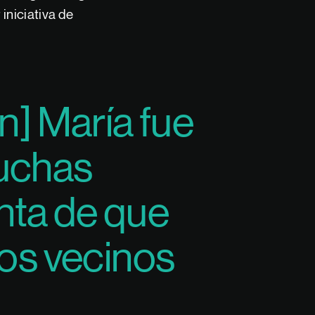
iniciativa de
n] María fue
muchas
nta de que
ros vecinos