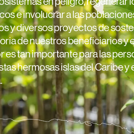
cosistemas en peligro, regenerar l
icos e involucrar a las poblacione
s y diversos proyectos de sosten
toria de nuestros beneficiarios y 
or es tan importante para las perso
estas hermosas islas del Caribe y
.