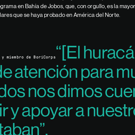
ograma en Bahía de Jobos, que, con orgullo, es la mayor 
ares que se haya probado en América del Norte.
“[El huracá
 y miembro de BoriCorps
de atención para 
dos nos dimos cue
r y apoyar a nuest
taban”.