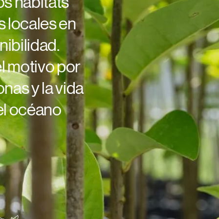
os hábitats
s locales en
ibilidad.
el motivo por
nas y la vida
 el océano