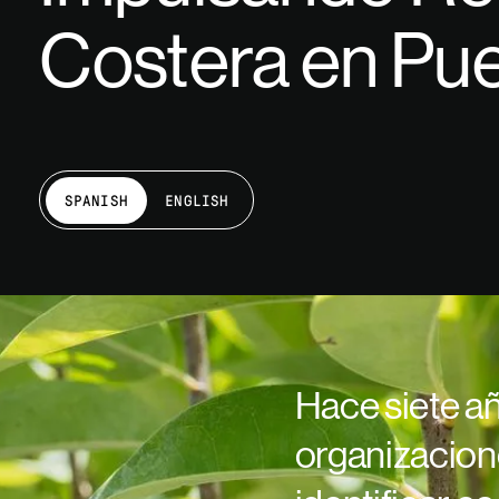
Costera en Pue
SPANISH
ENGLISH
Hace siete añ
organizacione