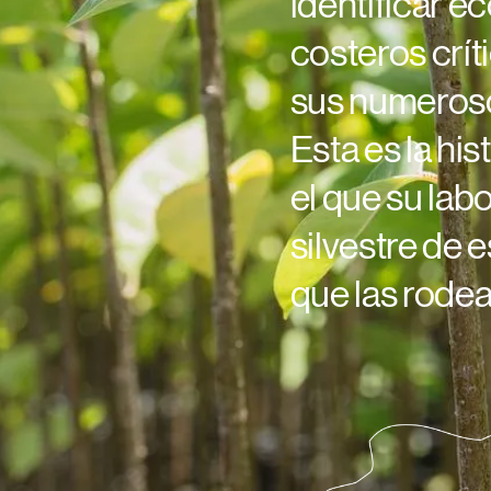
identificar e
costeros crít
sus numeroso
Esta es la his
el que su lab
silvestre de 
que las rodea